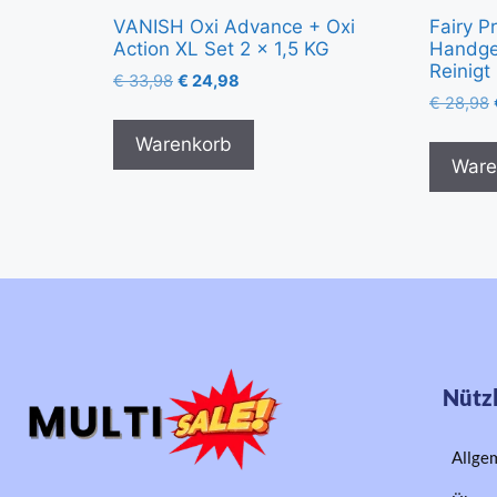
VANISH Oxi Advance + Oxi
Fairy P
Action XL Set 2 x 1,5 KG
Handges
Reinigt
€
33,98
€
24,98
€
28,98
Warenkorb
Ware
Nützl
Allge