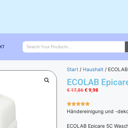
KT
Start
/
Haushalt
/ ECOLAB 
ECOLAB Epicare
€
17,86
€
9,98
Händereinigung und -dekon
ECOLAB Epicare 5C Waschl