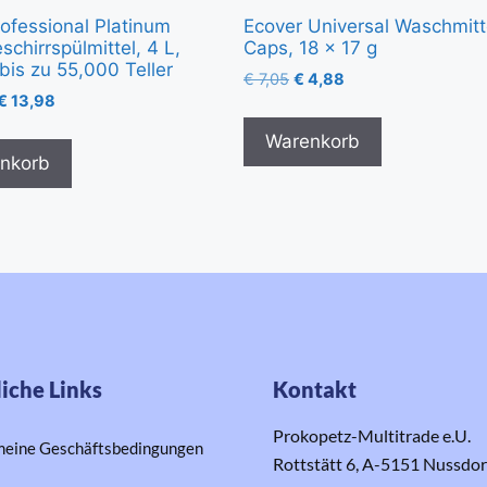
rofessional Platinum
Ecover Universal Waschmitt
chirrspülmittel, 4 L,
Caps, 18 x 17 g
 bis zu 55,000 Teller
€
7,05
€
4,88
€
13,98
Warenkorb
nkorb
iche Links
Kontakt
Prokopetz-Multitrade e.U.
meine Geschäftsbedingungen
Rottstätt 6, A-5151 Nussdo