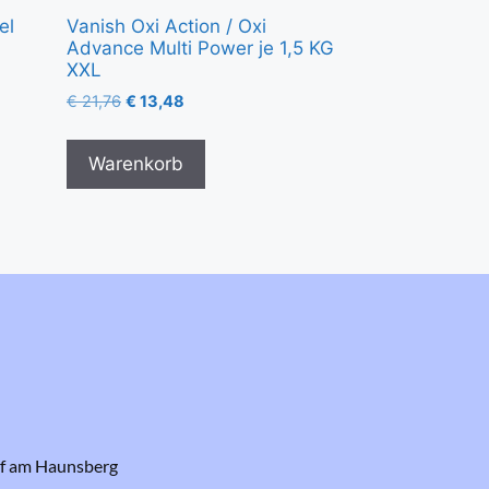
el
Vanish Oxi Action / Oxi
Advance Multi Power je 1,5 KG
XXL
€
21,76
€
13,48
Warenkorb
rf am Haunsberg