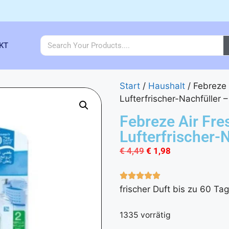
KT
Start
/
Haushalt
/ Febreze
Lufterfrischer-Nachfüller 
Febreze Air Fr
Lufterfrischer-
€
4,49
€
1,98
frischer Duft bis zu 60 Ta
1335 vorrätig