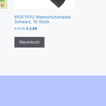
IPOS FFP2 Atemschutzmaske
-
Schwarz, 10 Stück
€
9,95
€
3,98
Warenkorb