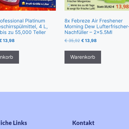
rofessional Platinum
8x Febreze Air Freshener
chirrspülmittel, 4 L,
Morning Dew Lufterfrischer
 bis zu 55,000 Teller
Nachfüller – 2×5.5Ml
€
13,98
€
35,92
€
13,98
nkorb
Warenkorb
iche Links
Kontakt