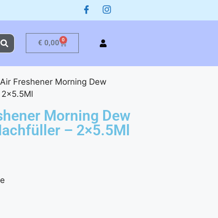
0
€
0,00
 Air Freshener Morning Dew
– 2×5.5Ml
eshener Morning Dew
Nachfüller – 2×5.5Ml
ge