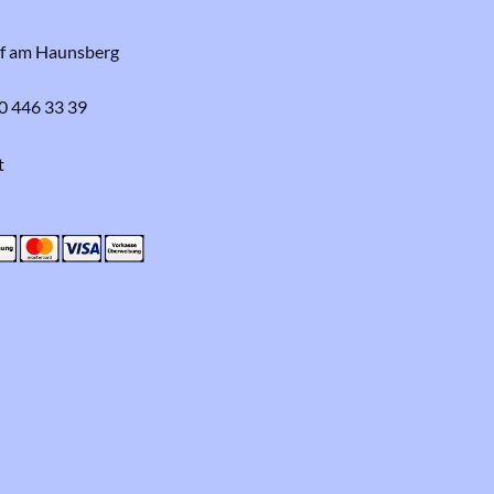
rf am Haunsberg
0 446 33 39
t