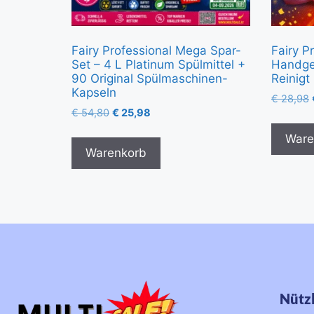
Fairy Professional Mega Spar-
Fairy P
Set – 4 L Platinum Spülmittel +
Handges
90 Original Spülmaschinen-
Reinigt
Kapseln
€
28,98
€
54,80
€
25,98
Ware
Warenkorb
Nützl