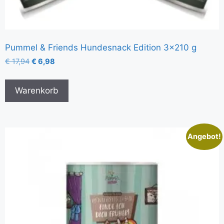
Pummel & Friends Hundesnack Edition 3×210 g
€
17,94
€
6,98
Warenkorb
Angebot!