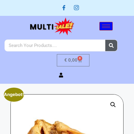
0
€
0,00
Angebot!