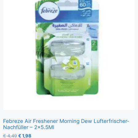
Febreze Air Freshener Morning Dew Lufterfrischer-
Nachfüller – 2×5.5Ml
€
4,49
€
1,98