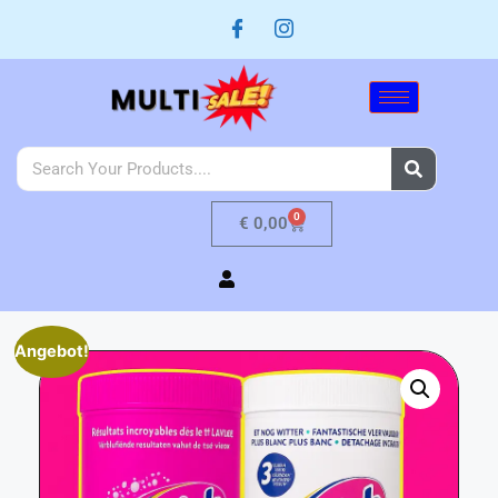
0
€
0,00
Angebot!