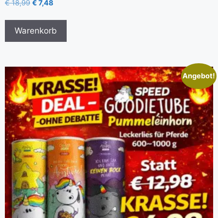
€
18,99
€
7,48
Warenkorb
Angebot!