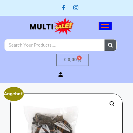
0
€
0,00
Angebot!