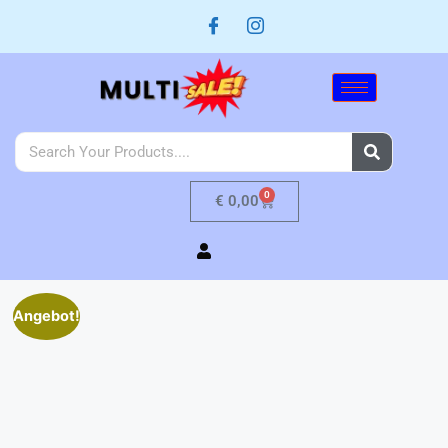
0
€
0,00
Angebot!