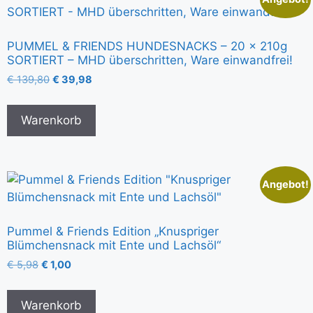
PUMMEL & FRIENDS HUNDESNACKS – 20 x 210g
SORTIERT – MHD überschritten, Ware einwandfrei!
€
139,80
€
39,98
Warenkorb
Angebot!
Pummel & Friends Edition „Knuspriger
Blümchensnack mit Ente und Lachsöl“
€
5,98
€
1,00
Warenkorb