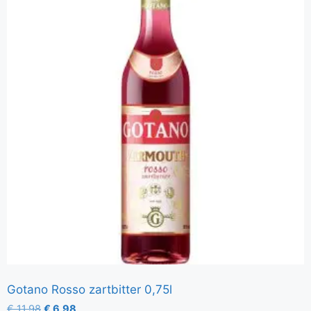
Gotano Rosso zartbitter 0,75l
€
11,98
€
6,98