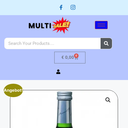
0
€
0,00
Angebot!