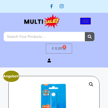
0
€
0,00
Angebot!