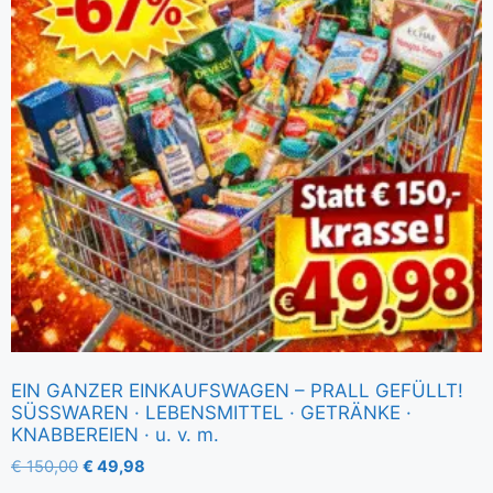
EIN GANZER EINKAUFSWAGEN – PRALL GEFÜLLT!
SÜSSWAREN · LEBENSMITTEL · GETRÄNKE ·
KNABBEREIEN · u. v. m.
€
150,00
€
49,98