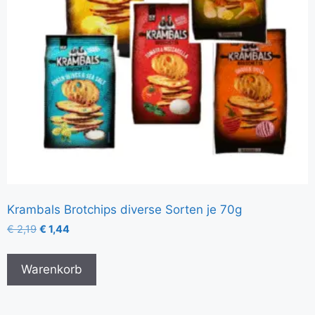
Krambals Brotchips diverse Sorten je 70g
€
2,19
€
1,44
Warenkorb