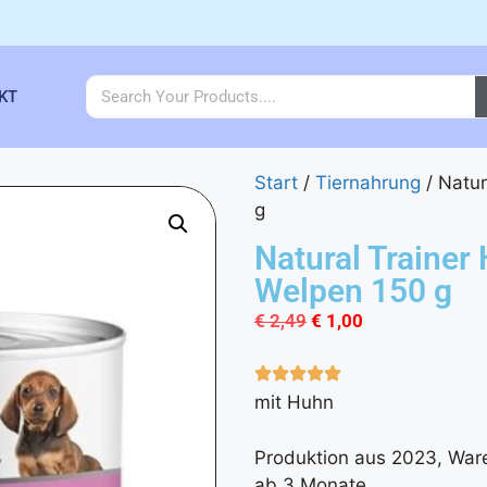
KT
Start
/
Tiernahrung
/ Natur
g
Natural Trainer
Welpen 150 g
€
2,49
€
1,00
mit Huhn
Produktion aus 2023, War
ab 3 Monate