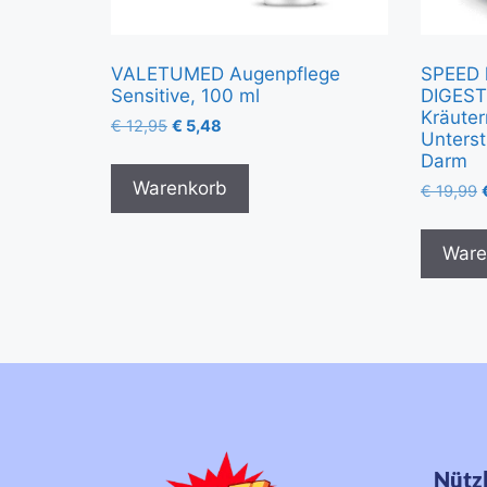
VALETUMED Augenpflege
SPEED 
Sensitive, 100 ml
DIGEST
Kräuter
€
12,95
€
5,48
Unters
Darm
Warenkorb
€
19,99
Ware
Nützl