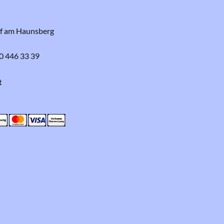
rf am Haunsberg
0 446 33 39
t