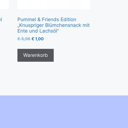
l
Pummel & Friends Edition
„Knuspriger Blümchensnack mit
Ente und Lachsöl“
€
5,98
€
1,00
Warenkorb