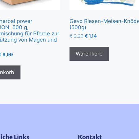
herbal power
Gevo Riesen-Meisen-Knöde
ION, 500 g,
(500g)
mischung für Pferde zur
€
2,29
€
1,14
tützung von Magen und
Warenkorb
€
8,99
nkorb
iche Links
Kontakt