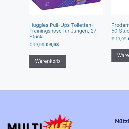
Huggies Pull-Ups Toiletten-
Proden
Trainingshose für Jungen, 27
50 Stü
Stück
€
19,99
€
19,99
€
6,98
Ware
Warenkorb
Nützl