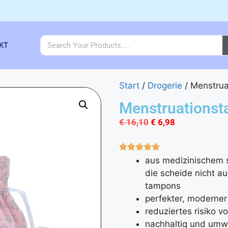
KT
Start
/
Drogerie
/ Menstrua
Menstruationst
€
16,10
€
6,98
aus medizinischem s
die scheide nicht au
tampons
perfekter, moderne
reduziertes risiko 
nachhaltig und um