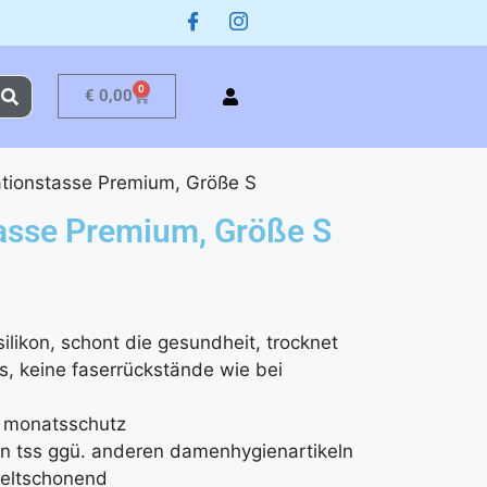
0
€
0,00
tionstasse Premium, Größe S
asse Premium, Größe S
ilikon, schont die gesundheit, trocknet
s, keine faserrückstände wie bei
r monatsschutz
von tss ggü. anderen damenhygienartikeln
weltschonend