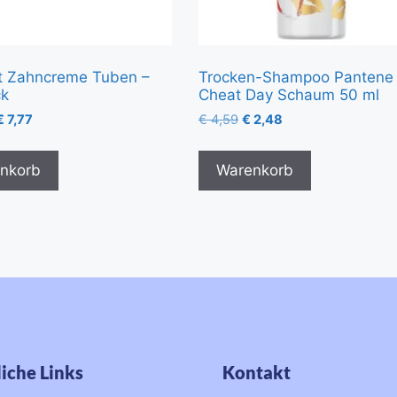
t Zahncreme Tuben –
Trocken-Shampoo Pantene
ck
Cheat Day Schaum 50 ml
€
7,77
€
4,59
€
2,48
nkorb
Warenkorb
iche Links
Kontakt