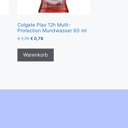
Colgate Plax 12h Multi-
Protection Mundwasser 60 ml
€
1,79
€
0,78
Warenkorb