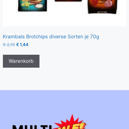
Krambals Brotchips diverse Sorten je 70g
€
2,19
€
1,44
Warenkorb