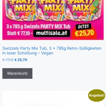
Swizzels Party Mix Tub, 3 x 785g Retro-Süßigkeiten
in loser Schüttung – Vegan
€
77,10
€
25,70
Warenkorb
Angebot!