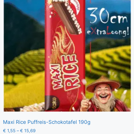
Maxi Rice Puffreis-Schokotafel 190g
€
1,55
–
€
15,69