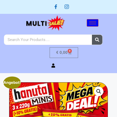
0
€
0,00
Angebot!