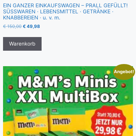
EIN GANZER EINKAUFSWAGEN – PRALL GEFÜLLT!
SÜSSWAREN · LEBENSMITTEL · GETRÄNKE ·
KNABBEREIEN · u. v. m.
€
150,00
€
49,98
Warenkorb
Angebot!