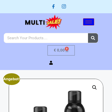
0
€
0,00
Angebot!