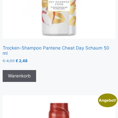
Trocken-Shampoo Pantene Cheat Day Schaum 50
ml
€
4,59
€
2,48
Warenkorb
Angebot!