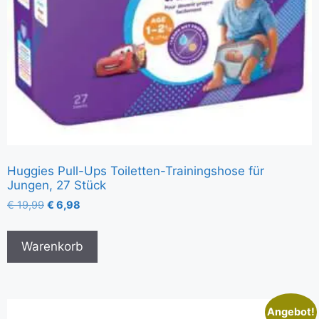
Huggies Pull-Ups Toiletten-Trainingshose für
Jungen, 27 Stück
€
19,99
€
6,98
Warenkorb
Angebot!