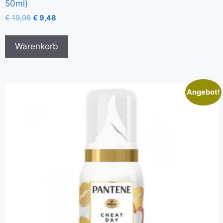
50ml)
€
19,98
€
9,48
Warenkorb
Angebot!