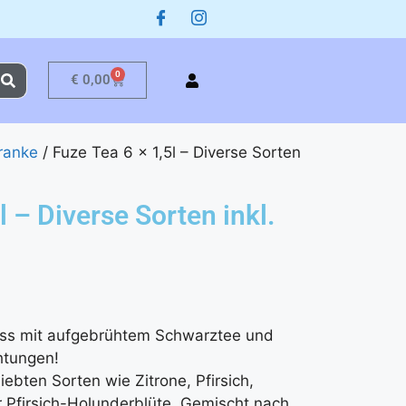
0
€
0,00
ranke
/ Fuze Tea 6 x 1,5l – Diverse Sorten
l – Diverse Sorten inkl.
uss mit aufgebrühtem Schwarztee und
htungen!
iebten Sorten wie Zitrone, Pfirsich,
Pfirsich-Holunderblüte. Gemischt nach