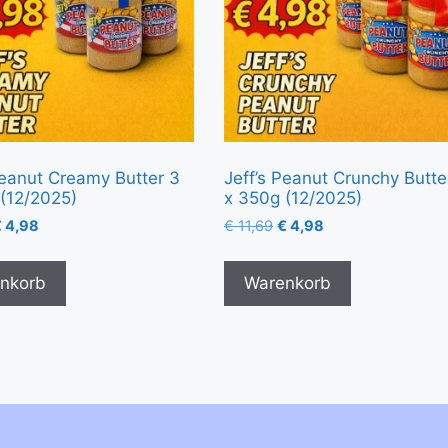
Peanut Creamy Butter 3
Jeff’s Peanut Crunchy Butte
(12/2025)
x 350g (12/2025)
€
4,98
€
11,69
€
4,98
nkorb
Warenkorb