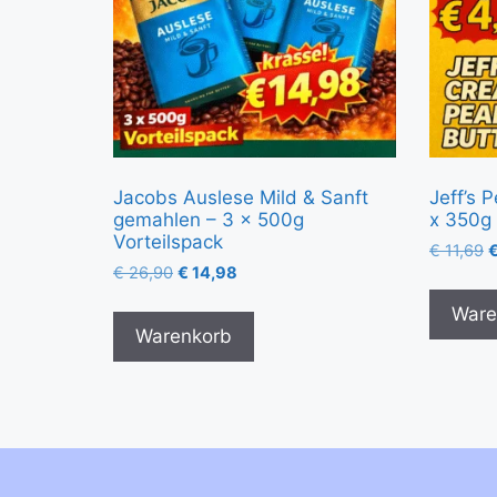
Jacobs Auslese Mild & Sanft
Jeff’s 
gemahlen – 3 x 500g
x 350g 
Vorteilspack
€
11,69
€
26,90
€
14,98
Ware
Warenkorb