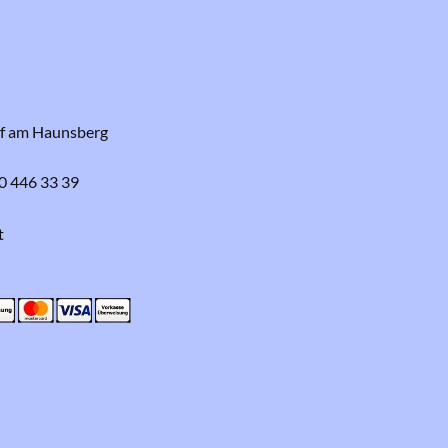
rf am Haunsberg
0 446 33 39
t