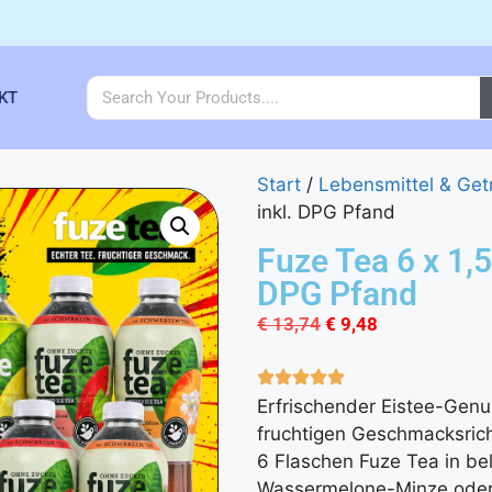
KT
Start
/
Lebensmittel & Get
inkl. DPG Pfand
Fuze Tea 6 x 1,5
DPG Pfand
€
13,74
€
9,48
Erfrischender Eistee-Gen
fruchtigen Geschmacksric
6 Flaschen Fuze Tea in bel
Wassermelone-Minze oder 