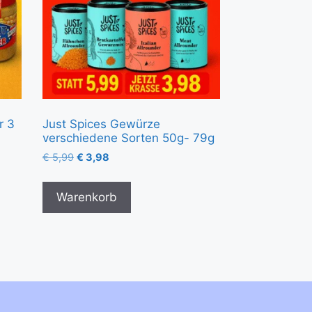
r 3
Just Spices Gewürze
verschiedene Sorten 50g- 79g
€
5,99
€
3,98
Warenkorb