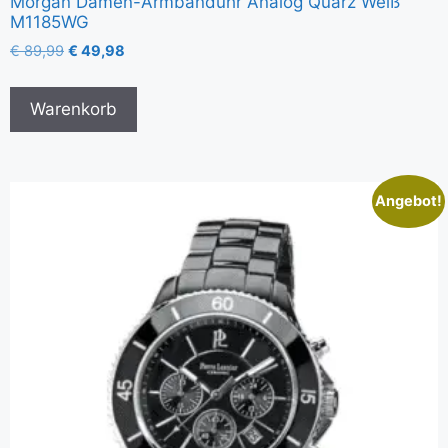
Morgan Damen-Armbanduhr Analog Quarz Weiß
M1185WG
€
89,99
€
49,98
Warenkorb
Angebot!