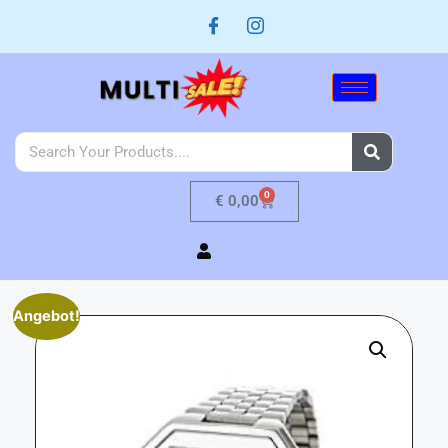
0
€
0,00
Angebot!