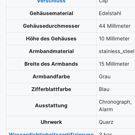
Verschluss
Clip
Gehäusematerial
Edelstahl
Gehäusedurchmesser
44 Millimeter
Höhe des Gehäuses
10 Millimeter
Armbandmaterial
stainless_steel
Breite des Armbands
15 Millimeter
Armbandfarbe
Grau
Zifferblattfarbe
Blau
Chronograph,
Ausstattung
Alarm
Uhrwerk
Quarz
Wasserdichtigkeitszertifizierung
3 bar