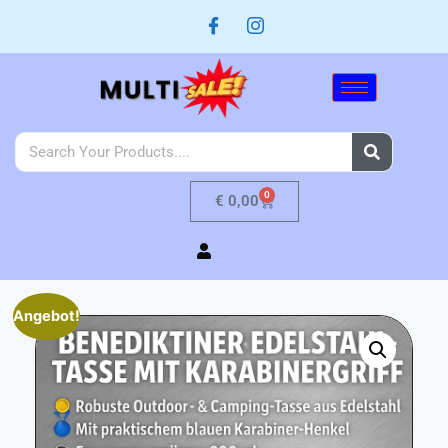
0
€
0,00
Angebot!