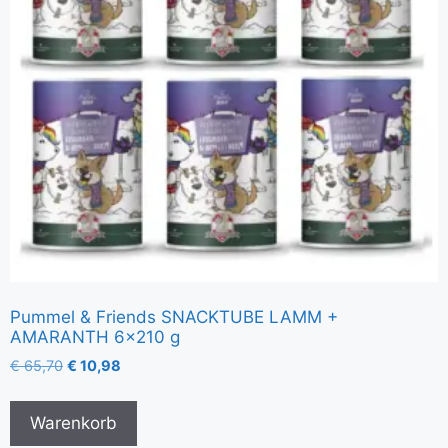
Pummel & Friends SNACKTUBE LAMM +
AMARANTH 6×210 g
€
65,70
€
10,98
Warenkorb