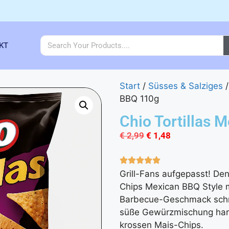
KT
Start
/
Süsses & Salziges
BBQ 110g
Chio Tortillas 
€
2,99
€
1,48
Grill-Fans aufgepasst! Denn
Chips Mexican BBQ Style 
Barbecue-Geschmack schme
süße Gewürzmischung har
krossen Mais-Chips.