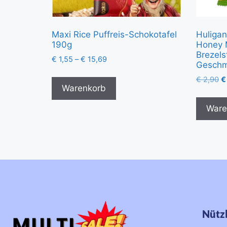
Maxi Rice Puffreis-Schokotafel
Huligan
190g
Honey 
Brezels
€
1,55
–
€
15,69
Gesch
€
2,90
€
Warenkorb
Ware
Nützl