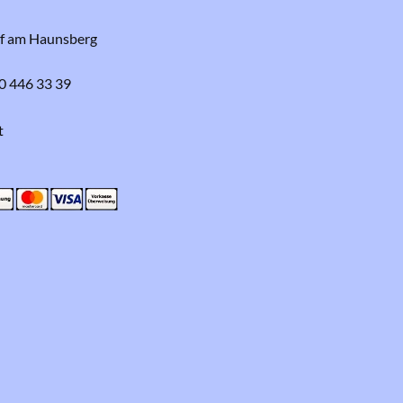
rf am Haunsberg
0 446 33 39
t