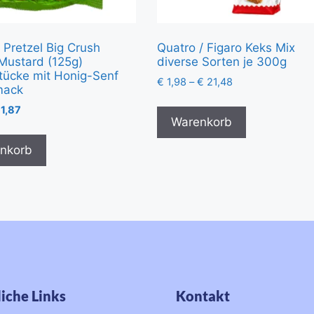
 Pretzel Big Crush
Quatro / Figaro Keks Mix
Mustard (125g)
diverse Sorten je 300g
tücke mit Honig-Senf
€
1,98
–
€
21,48
mack
1,87
Warenkorb
nkorb
iche Links
Kontakt