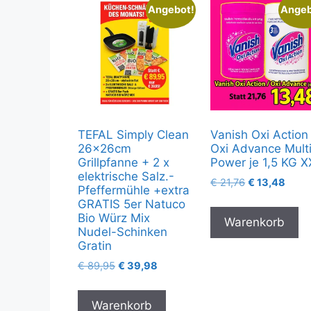
Angebot!
Angeb
TEFAL Simply Clean
Vanish Oxi Action 
26x26cm
Oxi Advance Mult
Grillpfanne + 2 x
Power je 1,5 KG 
elektrische Salz.-
€
21,76
€
13,48
Pfeffermühle +extra
GRATIS 5er Natuco
Bio Würz Mix
Warenkorb
Nudel-Schinken
Gratin
€
89,95
€
39,98
Warenkorb