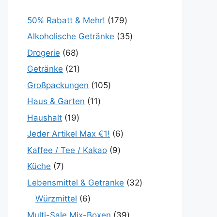
50% Rabatt & Mehr!
179
Alkoholische Getränke
35
Drogerie
68
Getränke
21
Großpackungen
105
Haus & Garten
11
Haushalt
19
Jeder Artikel Max €1!
6
Kaffee / Tee / Kakao
9
Küche
7
Lebensmittel & Getranke
32
Würzmittel
6
Multi-Sale Mix-Boxen
39