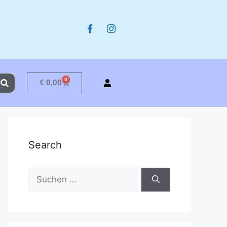
0
€
0,00
Search