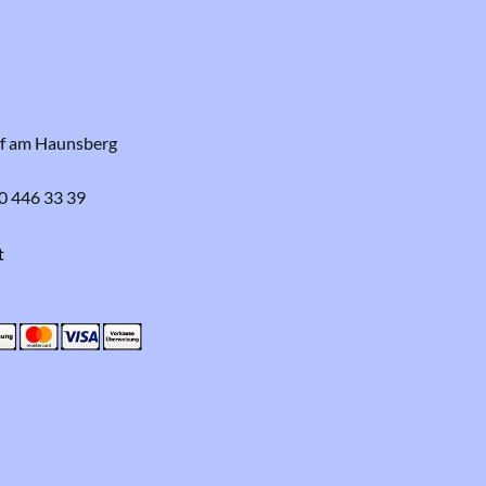
rf am Haunsberg
0 446 33 39
t