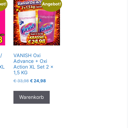
ot!
Angebot!
/
VANISH Oxi
i
Advance + Oxi
XXL
Action XL Set 2 x
1,5 KG
€
33,98
€
24,98
Warenkorb