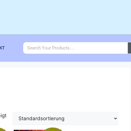
KT
igt