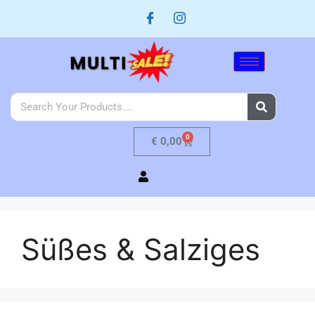
0
€
0,00
Süßes & Salziges