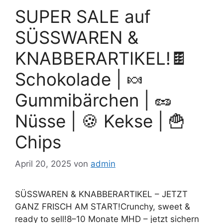
SUPER SALE auf
SÜSSWAREN &
KNABBERARTIKEL!🍫
Schokolade | 🍬
Gummibärchen | 🥜
Nüsse | 🍪 Kekse | 🍟
Chips
April 20, 2025
von
admin
SÜSSWAREN & KNABBERARTIKEL – JETZT
GANZ FRISCH AM START!Crunchy, sweet &
ready to sell!8–10 Monate MHD – jetzt sichern